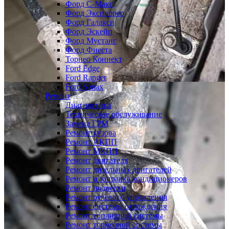
Форд С-Макс
Форд Эксплорер
Форд Галакси
Форд Эскейп
Форд Мустанг
Форд Фиеста
Торнео Коннект
Ford Edge
Ford Ranger
Ford S max
Ремонт
Диагностика
Техническое обслуживание
Замена ГРМ
Ремонт кузова
Ремонт АКПП
Ремонт МКПП
Ремонт двигателя
Ремонт дизельных двигателей
Ремонт и заправка кондиционеров
Ремонт подвески
Ремонт рулевого управления
Ремонт системы охлаждения
Ремонт топливной системы
Ремонт тормозной системы