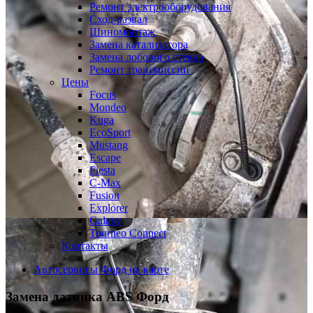
Ремонт электрооборудования
Сход-развал
Шиномонтаж
Замена катализатора
Замена лобового стекла
Ремонт трансмиссии
Цены
Focus
Mondeo
Kuga
EcoSport
Mustang
Escape
Fiesta
C-Max
Fusion
Explorer
Galaxy
Tourneo Connect
Контакты
Автосервисы Форд на карте
Замена датчика ABS
Форд