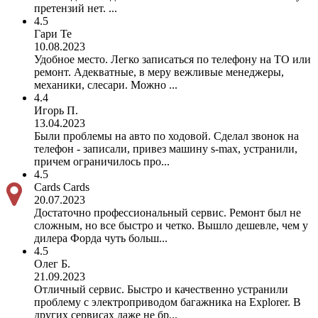
претензий нет. ...
4.5
Гари Те
10.08.2023
Удобное место. Легко записаться по телефону на ТО или
ремонт. Адекватные, в меру вежливые менеджеры,
механики, слесари. Можно ...
4.4
Игорь П.
13.04.2023
Были проблемы на авто по ходовой. Сделал звонок на
телефон - записали, привез машину s-max, устранили,
причем ограничилось про...
4.5
Cards Cards
20.07.2023
Достаточно профессиональный сервис. Ремонт был не
сложным, но все быстро и четко. Вышло дешевле, чем у
дилера Форда чуть больш...
4.5
Олег Б.
21.09.2023
Отличный сервис. Быстро и качественно устранили
проблему с электроприводом багажника на Explorer. В
других сервисах даже не бр...