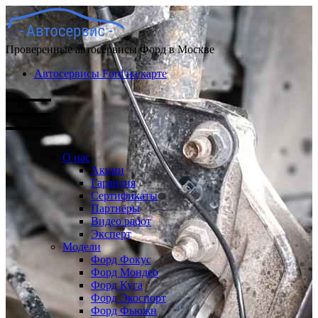
Проверенные автосервисы Форд в Москве
Автосервисы Ford на карте
О нас
Акции
Гарантия
Сертификаты
Партнёры
Видео работ
Эксперт
Модели
Форд Фокус
Форд Мондео
Форд Куга
Форд Экоспорт
Форд Фьюжн