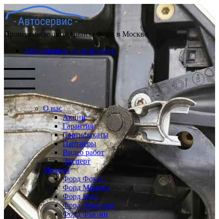
Проверенные автосервисы Форд в Москве
Автосервисы Ford на карте
О нас
Акции
Гарантия
Сертификаты
Партнёры
Видео работ
Эксперт
Модели
Форд Фокус
Форд Мондео
Форд Куга
Форд Экоспорт
Форд Фьюжн