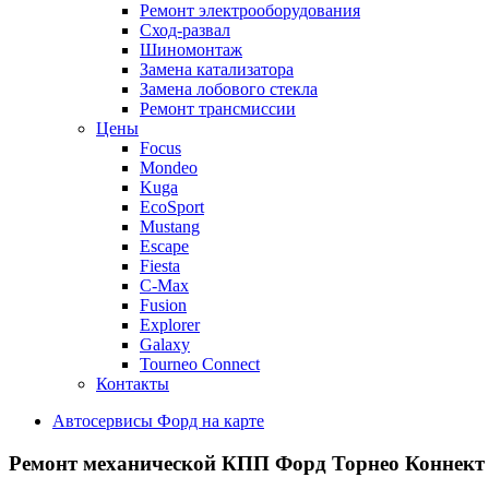
Ремонт электрооборудования
Сход-развал
Шиномонтаж
Замена катализатора
Замена лобового стекла
Ремонт трансмиссии
Цены
Focus
Mondeo
Kuga
EcoSport
Mustang
Escape
Fiesta
C-Max
Fusion
Explorer
Galaxy
Tourneo Connect
Контакты
Автосервисы Форд на карте
Ремонт механической КПП
Форд Торнео Коннект