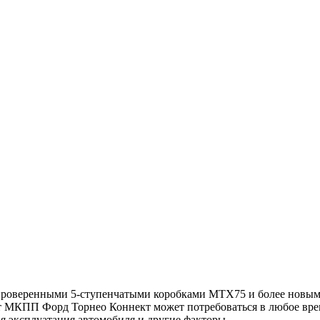
проверенными 5-ступенчатыми коробками MTX75 и более новыми
онт МКПП Форд Торнео Коннект может потребоваться в любое вре
я эксплуатация автомобиля и другие факторы.